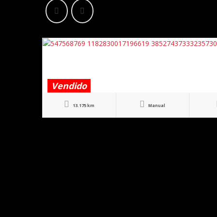
Vendido
13.175 km
Manual