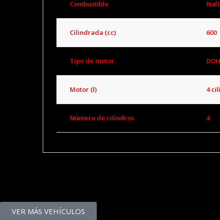
Combustible
Naf
Cilindrada (cc)
600
Tipo de motor
DOH
Motor (l)
4 ci
Número de cilindros
4
VER MÁS VEHÍCULOS