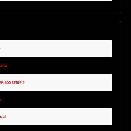
aha
R 600 SERIE 2
o
ual