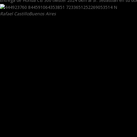
Entrega de Honda CB 300 twister 2024 0km al Sr. Sebastián en su dom
Rafael Castillo
Buenos Aires