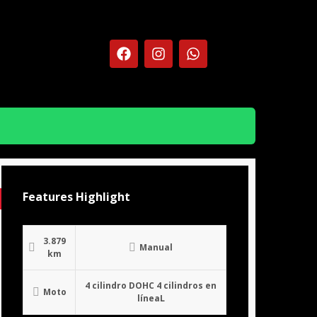
Features Highlight
3.879
Manual
km
4 cilindro DOHC 4 cilindros en
Moto
líneaL