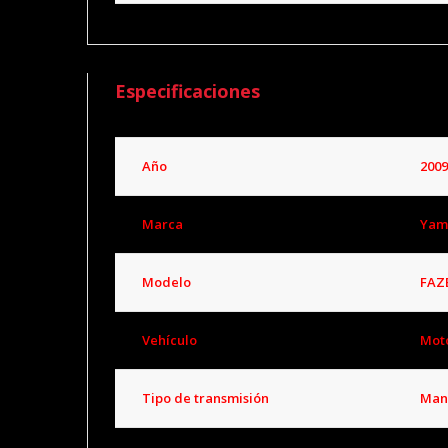
Especificaciones
Año
2009
Marca
Yam
Modelo
FAZE
Vehículo
Mot
Tipo de transmisión
Man