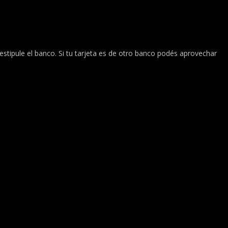
stipule el banco. Si tu tarjeta es de otro banco podés aprovechar
ntregas a domicilio rápidas y
 y segura. Confía en nuestra
eficiente.