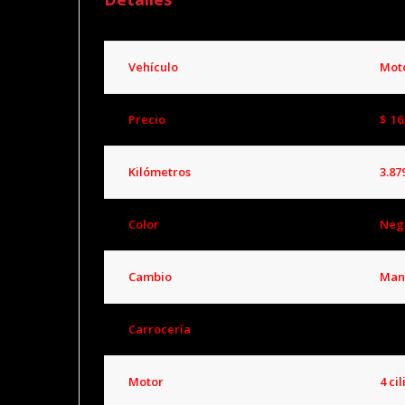
Vehículo
Mot
Precio
$
16
Kilómetros
3.87
Color
Neg
Cambio
Man
Carrocería
Mot
Motor
4 ci