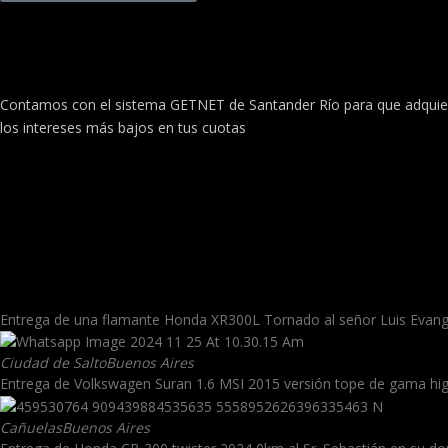
Contamos con el sistema GETNET de Santander Río para que adquieras 
los intereses más bajos en tus cuotas
LeoneSport extiende su alcance a
confiables o de gestionar la co
experiencia para convertir tu tr
Entrega de una flamante Honda XR300L Tornado al señor Luis Evange
Ciudad de Salto
Buenos Aires
Entrega de Volkswagen Suran 1.6 MSI 2015 versión tope de gama highlin
Cañuelas
Buenos Aires