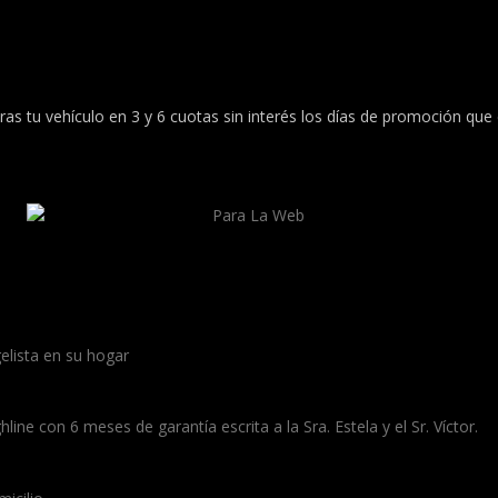
tu vehículo en 3 y 6 cuotas sin interés los días de promoción que e
 toda la Argentina, ofreciendo e
mpra de tu auto de manera rápida
ansacción en un proceso simple y 
lista en su hogar
e con 6 meses de garantía escrita a la Sra. Estela y el Sr. Víctor.