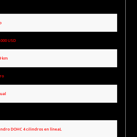
o
.000
USD
9 km
ro
ual
o
lindro DOHC 4 cilindros en líneaL