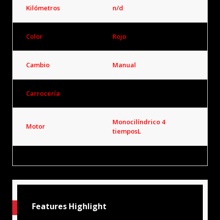
Kilómetros
n/d
Color
Rojo
Cambio
Manual
Carrocería
Moto
Monocilíndrico 4
Motor
tiemposL
Features Highlight