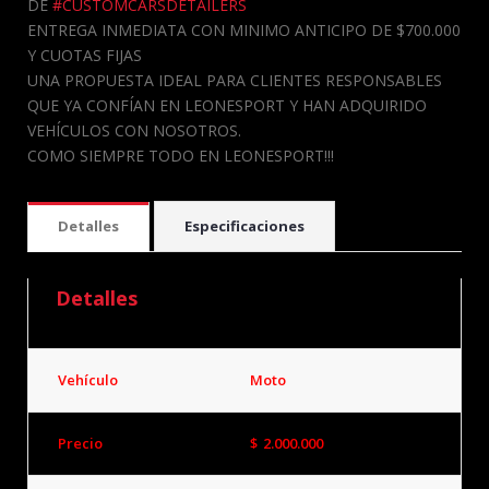
DE
#CUSTOMCARSDETAILERS
ENTREGA INMEDIATA CON MINIMO ANTICIPO DE $700.000
Y CUOTAS FIJAS
UNA PROPUESTA IDEAL PARA CLIENTES RESPONSABLES
QUE YA CONFÍAN EN LEONESPORT Y HAN ADQUIRIDO
VEHÍCULOS CON NOSOTROS.
COMO SIEMPRE TODO EN LEONESPORT!!!
Detalles
Especificaciones
Detalles
Vehículo
Moto
Precio
$
2.000.000