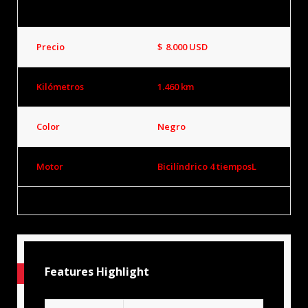
Precio
$
8.000
USD
Kilómetros
1.460 km
Color
Negro
Motor
Bicilíndrico 4 tiemposL
Features Highlight