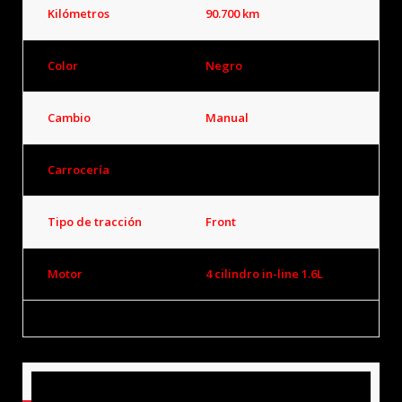
Kilómetros
90.700 km
Color
Negro
Cambio
Manual
Carrocería
Coupé
Tipo de tracción
Front
Motor
4 cilindro in-line 1.6L