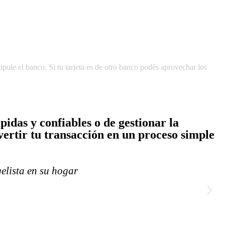
ule el banco. Si tu tarjeta es de otro banco podés aprovechar los
idas y confiables o de gestionar la
ertir tu transacción en un proceso simple
lista en su hogar