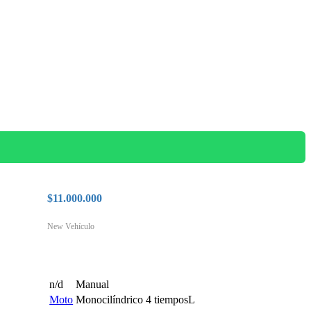
$
11.000.000
New Vehículo
Features Highlight
n/d
Manual
Moto
Monocilíndrico 4 tiemposL