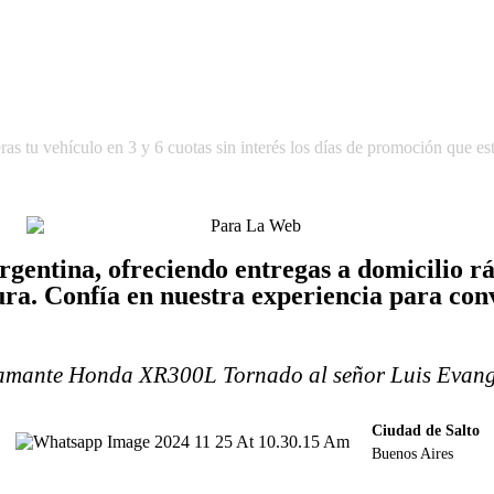
u vehículo en 3 y 6 cuotas sin interés los días de promoción que estip
gentina, ofreciendo entregas a domicilio ráp
ra. Confía en nuestra experiencia para conv
lamante Honda XR300L Tornado al señor Luis Evange
Ciudad de Salto
Buenos Aires