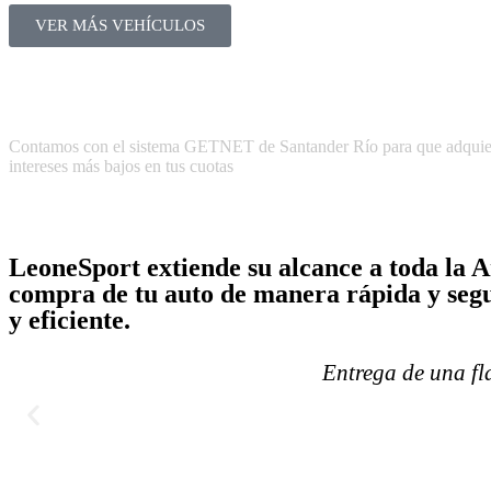
VER MÁS VEHÍCULOS
Contamos con el sistema GETNET de Santander Río para que adquieras t
intereses más bajos en tus cuotas
LeoneSport extiende su alcance a toda la Ar
compra de tu auto de manera rápida y segu
y eficiente.
Entrega de una f