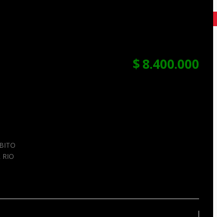
$
8.400.000
BITO
 RIO