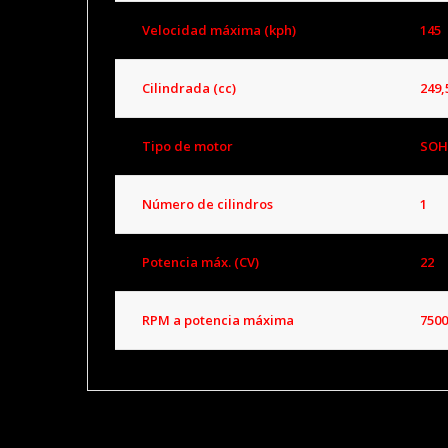
Velocidad máxima (kph)
145
Cilindrada (cc)
249,
Tipo de motor
SOH
Número de cilindros
1
Potencia máx. (CV)
22
RPM a potencia máxima
7500