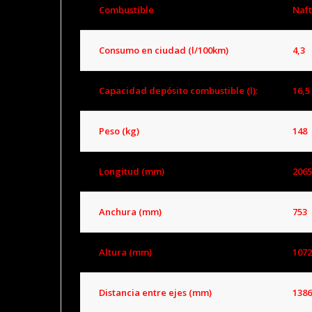
Combustible
Naf
Consumo en ciudad (l/100km)
4,3
Capacidad depósito combustible (l):
16,5
Peso (kg)
148
Longitud (mm)
2065
Anchura (mm)
753
Altura (mm)
1072
Distancia entre ejes (mm)
1386