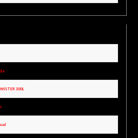
da
TWISTER 300L
o
ual