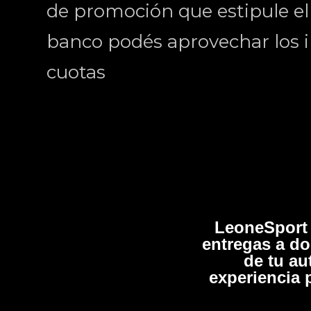
de promoción que estipule el b
banco podés aprovechar los i
cuotas
LeoneSport 
entregas a do
de tu au
experiencia 