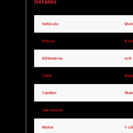
Detalles
Vehículo
Mot
Precio
$
8.
Kilómetros
n/d
Color
Rojo
Cambio
Man
Carrocería
Mot
Motor
1 ci