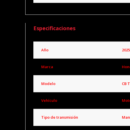
Especificaciones
Año
2025
Marca
Hon
Modelo
CB 
Vehículo
Mot
Tipo de transmisión
Man