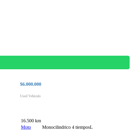
$
6.000.000
Used Vehículo
Features Highlight
16.500 km
Moto
Monocilindrico 4 tiemposL