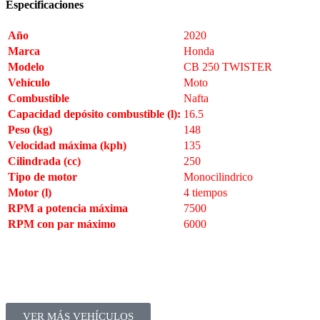
Especificaciones
Año
2020
Marca
Honda
Modelo
CB 250 TWISTER
Vehículo
Moto
Combustible
Nafta
Capacidad depósito combustible (l):
16.5
Peso (kg)
148
Velocidad máxima (kph)
135
Cilindrada (cc)
250
Tipo de motor
Monocilindrico
Motor (l)
4 tiempos
RPM a potencia máxima
7500
RPM con par máximo
6000
VER MÁS VEHÍCULOS