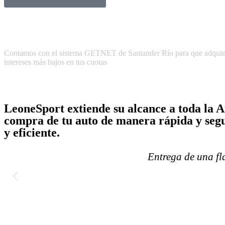
Contamos con el sistema GETNET de Santander Río para que adquieras t
intereses más bajos en tus cuotas
LeoneSport extiende su alcance a toda la Ar
compra de tu auto de manera rápida y segu
y eficiente.
Entrega de una f