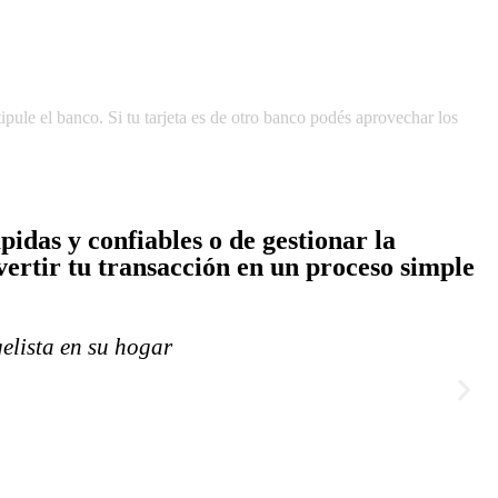
ule el banco. Si tu tarjeta es de otro banco podés aprovechar los
idas y confiables o de gestionar la
ertir tu transacción en un proceso simple
lista en su hogar