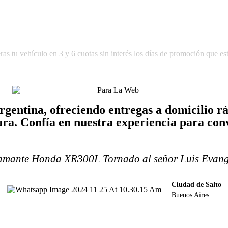
u vehículo en 3 y 6 cuotas sin interés los días de promoción que estip
gentina, ofreciendo entregas a domicilio ráp
ra. Confía en nuestra experiencia para conv
lamante Honda XR300L Tornado al señor Luis Evange
Ciudad de Salto
Buenos Aires