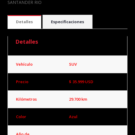
SANTANDER RIO
Detalles
Especificaciones
Detalles
Vehículo
SUV
Precio
$
35.999
USD
Kilómetros
29.700 km
Color
Azul
Año de