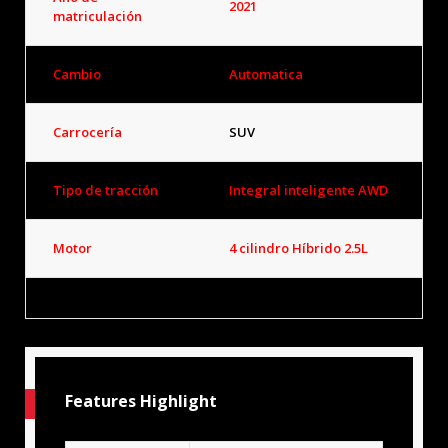
2021
matriculación
Cambio
Automatica
Carrocería
SUV
Tipo de tracción
Integral inteligente AWD
Motor
4 cilindro Híbrido 2.5L
Features Highlight