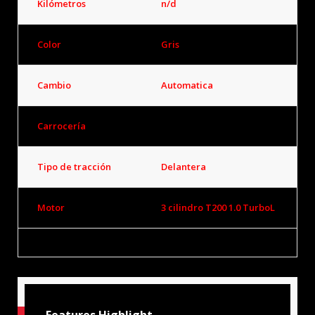
Kilómetros
n/d
Color
Gris
Cambio
Automatica
Carrocería
SUV
Tipo de tracción
Delantera
Motor
3 cilindro T200 1.0 TurboL