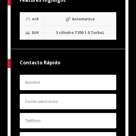
Features Highlight
n/d
Automatica
SUV
3 cilindro T200 1.0 TurboL
Contacto Rápido