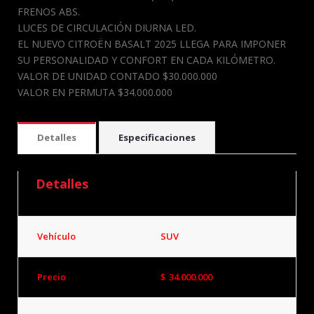
FRENOS ABS.
LUCES DE CIRCULACIÓN DIURNA LED.
EL NUEVO CITROËN BASALT 2025 LLEGA PARA IMPONER
SU PERSONALIDAD Y CONFORT EN CADA KILÓMETRO.
VALOR DE UNIDAD CONTADO $30.000.000
VALOR EN PERMUTA $34.000.000
Detalles
Especificaciones
Detalles
Vehículo
SUV
Precio
$
34.000.000