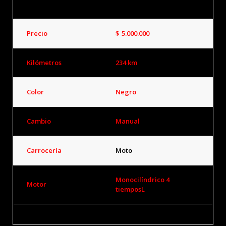
Precio
$
5.000.000
Kilómetros
234 km
Color
Negro
Cambio
Manual
Carrocería
Moto
Monocilíndrico 4
Motor
tiemposL