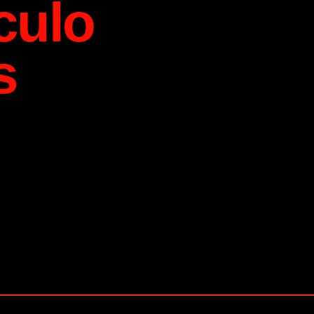
culo
s