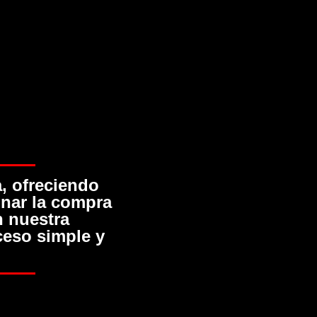
, ofreciendo
onar la compra
n nuestra
ceso simple y
Entrega de Volks